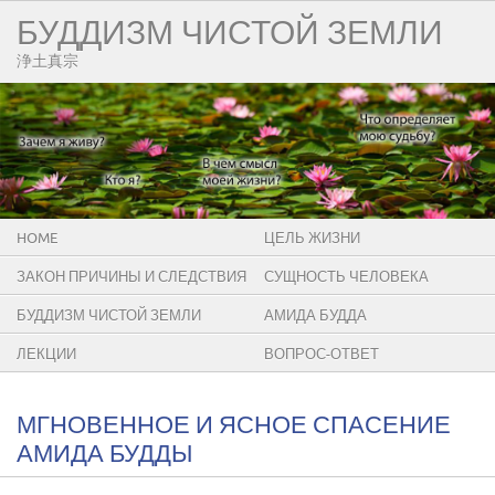
БУДДИЗМ ЧИСТОЙ ЗЕМЛИ
浄土真宗
HOME
ЦЕЛЬ ЖИЗНИ
ЗАКОН ПРИЧИНЫ И СЛЕДСТВИЯ
СУЩНОСТЬ ЧЕЛОВЕКА
БУДДИЗМ ЧИСТОЙ ЗЕМЛИ
АМИДА БУДДА
ЛЕКЦИИ
ВОПРОС-ОТВЕТ
МГНОВЕННОЕ И ЯСНОЕ СПАСЕНИЕ
АМИДА БУДДЫ