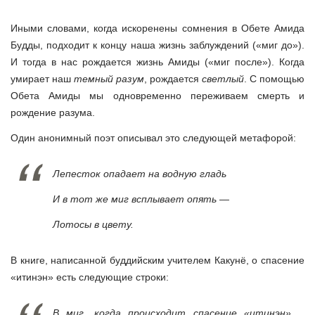
Иными словами, когда искоренены сомнения в Обете Амида
Будды, подходит к концу наша жизнь заблуждений («миг до»).
И тогда в нас рождается жизнь Амиды («миг после»). Когда
умирает наш
темный разум
, рождается
светлый
. С помощью
Обета Амиды мы одновременно переживаем смерть и
рождение разума.
Один анонимный поэт описывал это следующей метафорой:
Лепесток опадает на водную гладь
И в тот же миг всплывает опять —
Лотосы в цвету.
В книге, написанной буддийским учителем Какунё, о спасение
«итинэн» есть следующие строки:
В миг, когда происходит спасение «итинэн»,