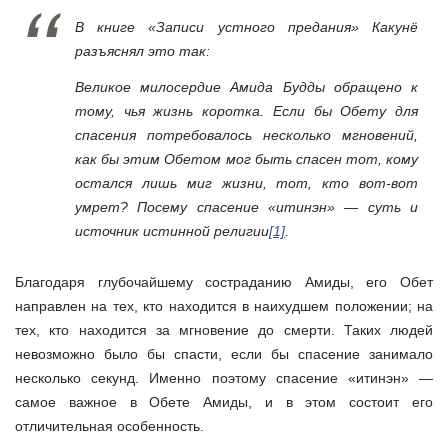
В книге «Записи устного предания» Какунё
разъяснял это так:
Великое милосердие Амида Будды обращено к
тому, чья жизнь коротка. Если бы Обету для
спасения потребовалось несколько мгновений,
как бы этим Обетом мог быть спасен тот, кому
остался лишь миг жизни, тот, кто вот-вот
умрет? Посему спасение «итинэн» — суть и
источник истинной религии
[1]
.
Благодаря глубочайшему состраданию Амиды, его Обет
направлен на тех, кто находится в наихудшем положении; на
тех, кто находится за мгновение до смерти. Таких людей
невозможно было бы спасти, если бы спасение занимало
несколько секунд. Именно поэтому спасение «итинэн» —
самое важное в Обете Амиды, и в этом состоит его
отличительная особенность.