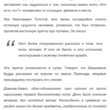
заставляет нас задуматься о том, насколько важно знать «Кто
есть «я»?» независимо от ситуации, времени и места.
Лев Николаевич Толстой, всю жизнь пытавшийся понять
истинную сущность человека, упоминал, что был потрясен,
прочитав восточную притчу про путника. Он писал:
Нет более откровенного рассказа о том, что
есть человек. И это не басня, а это истинная,
неоспоримая и всякому понятная правда.
Эта притча упоминается в сутре. Говорят, что Шакьямуни
Будда рассказал ее королю по имени Пазенади, впервые
пришедшему послушать его учение.
Давным-давно, один-одинешенек, шел путник по густо
заросшему травой бесконечному полю. Дело было осенним
вечером, дул холодный ветер. Неожиданно в сумерках он
увидел какие-то белые предметы, разбросанные по полевой