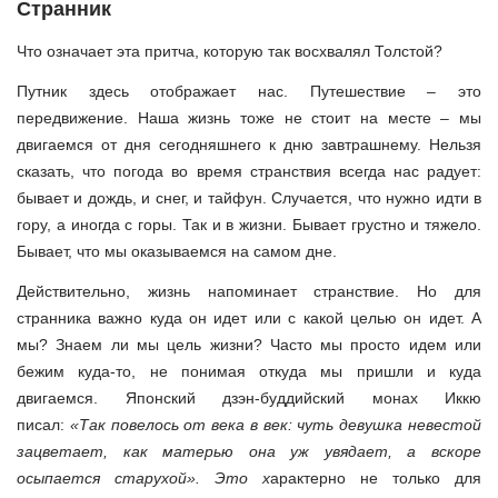
Странник
Что означает эта притча, которую так восхвалял Толстой?
Путник здесь отображает нас. Путешествие – это
передвижение. Наша жизнь тоже не стоит на месте – мы
двигаемся от дня сегодняшнего к дню завтрашнему. Нельзя
сказать, что погода во время странствия всегда нас радует:
бывает и дождь, и снег, и тайфун. Случается, что нужно идти в
гору, а иногда с горы. Так и в жизни. Бывает грустно и тяжело.
Бывает, что мы оказываемся на самом дне.
Действительно, жизнь напоминает странствие. Но для
странника важно куда он идет или с какой целью он идет. А
мы? Знаем ли мы цель жизни? Часто мы просто идем или
бежим куда-то, не понимая откуда мы пришли и куда
двигаемся. Японский дзэн-буддийский монах Иккю
писал:
«
Так повелось от века в век:
чуть девушка невестой
зацветает, как матерью она уж увядает, а вскоре
осыпается старухой». Это х
арактерно не только для