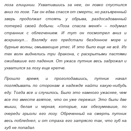
лоза глицинии. Ухватившись за нее, он ловко спустился
вниз по лозе. Так он едва спасся от смерти, но разъяренный
зверь продолжал стоять у обрыва, раздосадованный
потерей своей добычи. «Лоза спасла меня!» – подумал
странник с облегчением. И тут он посмотрел вниз и
вскрикнул… Взгляду его предстали бездонное море и
бурные волны, омывающие утес. И это было еще не всё. Из
тех волн виднелись три дракона, с раскрытыми пастями
ожидавшие его падения. От ужаса путник весь задрожал и
ухватился за лозу еще крепче.
Прошло время, и проголодавшись, путник начал
поглядывать по сторонам в надежде найти какую-нибудь
еду. Тогда все и случилось. Было это намного ужаснее, чем
все то вместе взятое, что он уже пережил. Это были две
мыши, белая и черная, которые, как обезумевшие, по
очереди грызли его лозу. Обреченный на смерть путник
весь побледнел, и от страха его затрясло так, что зуб на
зуб не попадал.