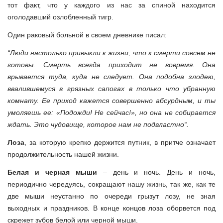
тот факт, что у каждого из нас за спиной находится
оголодавший озлобленный тигр.
Один раковый больной в своем дневнике писал:
“
Люди настолько привыкли к жизни, что к смерти совсем не
готовы.
Смерть всегда приходит не вовремя. Она
врывается туда, куда не следует. Она подобна злодею,
ввалившемуся в грязных сапогах в только что убранную
комнату. Ее приход кажется совершенно абсурдным, и ты
умоляешь ее: «Подожди! Не сейчас!», но она не собирается
ждать. Это чудовище, которое нам не подвластно
“.
Лоза
, за которую крепко держится путник, в притче означает
продолжительность нашей жизни.
Белая и черная мыши
– день и ночь. День и ночь,
периодично чередуясь, сокращают нашу жизнь, так же, как те
две мыши неустанно по очереди грызут лозу, не зная
выходных и праздников. В конце концов лоза оборвется под
скрежет зубов белой или черной мыши.