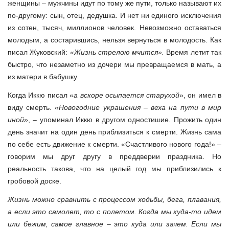
женщины – мужчины идут по тому же пути, только называют их
по-другому: сын, отец, дедушка. И нет ни единого исключения
из сотен, тысяч, миллионов человек. Невозможно оставаться
молодым, а состарившись, нельзя вернуться в молодость. Как
писал Жуковский:
«Жизнь стрелою мчится».
Время летит так
быстро, что незаметно из дочери мы превращаемся в мать, а
из матери в бабушку.
Когда Иккю писал «
а вскоре осыпается старухой
», он имел в
виду смерть.
«Новогодние украшения – веха на пути в мир
иной»
, – упоминал Иккю в другом одностишие. Прожить один
день значит на один день приблизиться к смерти. Жизнь сама
по себе есть движение к смерти. «Счастливого нового года!» –
говорим мы друг другу в преддверии праздника. Но
реальность такова, что на целый год мы приблизились к
гробовой доске.
Жизнь можно сравнить с процессом ходьбы, бега, плавания,
а если это самолет, то с полетом. Когда мы куда-то идем
или бежим, самое главное – это куда или зачем. Если мы