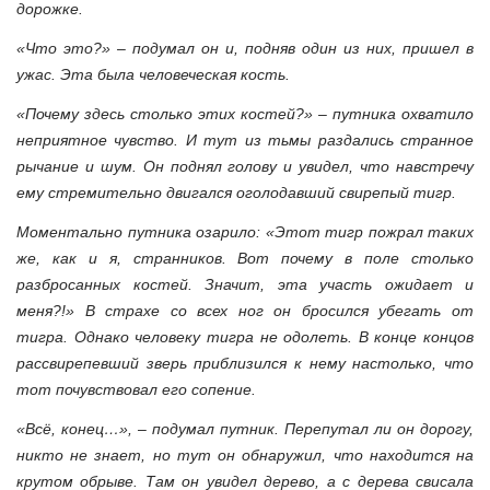
дорожке.
«Что это?» – подумал он и, подняв один из них, пришел в
ужас. Эта была человеческая кость.
«Почему здесь столько этих костей?» – путника охватило
неприятное чувство. И тут из тьмы раздались странное
рычание и шум. Он поднял голову и увидел, что навстречу
ему стремительно двигался оголодавший свирепый тигр.
Моментально путника озарило: «Этот тигр пожрал таких
же, как и я, странников. Вот почему в поле столько
разбросанных костей. Значит, эта участь ожидает и
меня?!» В страхе со всех ног он бросился убегать от
тигра. Однако человеку тигра не одолеть. В конце концов
рассвирепевший зверь приблизился к нему настолько, что
тот почувствовал его сопение.
«Всё, конец…», – подумал путник. Перепутал ли он дорогу,
никто не знает, но тут он обнаружил, что находится на
крутом обрыве. Там он увидел дерево, а с дерева свисала