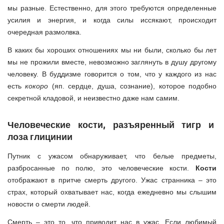
мы разные. Естественно, для этого требуются определенные
усилия и энергия, и когда силы иссякают, происходит
очередная размолвка.
В каких бы хороших отношениях мы ни были, сколько бы лет
мы не прожили вместе, невозможно заглянуть в душу другому
человеку. В буддизме говорится о том, что у каждого из нас
есть
кокоро
(яп. сердце, душа, сознание), которое подобно
секретной кладовой, и неизвестно даже нам самим.
Человеческие кости, разъяренный тигр и
лоза глицинии
Путник с ужасом обнаруживает, что белые предметы,
разбросанные по полю, это человеческие кости.
Кости
отображают в притче смерть другого. Ужас странника – это
страх, который охватывает нас, когда ежедневно мы слышим
новости о смерти людей.
Смерть – это то, что приводит нас в ужас. Если любимый