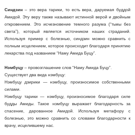
Синдзин
– это вера тарики, то есть вера, даруемая буддой
Амидой. Эту веру также называют истинной верой и двойным
откровением. Это исчезновение темного разума (“тьмы без
света”), который является источником наших страданий.
Используя пример с болезнью, синдзин можно сравнить с
полным исцелением, которое происходит благодаря принятию
лекарства под названием “Наму Амида Буцу”.
Нэмбуцу
– провозглашение слов “Наму Амида Буцу”.
Существует два вида нэмбуцу:
Нэмбуцу дзирики — нэмбуцу, произносимое собственными
силами.
Нэмбуцу тарики — нэмбуцу, произносимое благодаря силе
будды Амиды. Такое нэмбуцу выражает благодарность за
спасение, дарованное Амидой. Используя метафору с
болезнью, это можно сравнить со словами благодарности к
врачу, исцелившему нас.