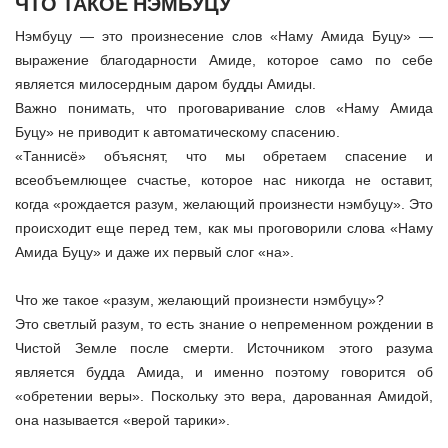
ЧТО ТАКОЕ НЭМБУЦУ
Нэмбуцу — это произнесение слов «Наму Амида Буцу» —
выражение благодарности Амиде, которое само по себе
является милосердным даром будды Амиды.
Важно понимать, что проговаривание слов «Наму Амида
Буцу» не приводит к автоматическому спасению.
«Таннисё» объяснят, что мы обретаем спасение и
всеобъемлющее счастье, которое нас никогда не оставит,
когда «рождается разум, желающий произнести нэмбуцу».
Это
происходит еще перед тем, как мы проговорили слова «Наму
Амида Буцу» и даже их первый слог «на».
Что же такое «разум, желающий произнести нэмбуцу»?
Это светлый разум, то есть знание о непременном рождении в
Чистой Земле после смерти.
Источником этого разума
является будда Амида, и именно поэтому говорится об
«обретении веры». Поскольку это вера, дарованная Амидой,
она называется «верой тарики».