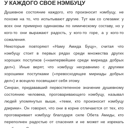
У КАЖДОГО СВОЕ НЭМБУЦУ
Душевное состояние каждого, кто произносит нэмбуцу, не
похоже на то, что испытывают другие. Тут как со слезами: у
всех они примерно одинаковы по химическому составу, но у
кого-то они выражают радость, у кого-то горе, а у кого-то
сожаления.
Некоторые повторяют «Наму Амида Буцу», считая что
нэмбуцу стоит в первых рядах среди множества других
хороших поступков («наипервейшее среди мириада добрых
дел»). Иные верят, что нэмбуцу несравнимо с другими
хорошими поступками («превосходящее мириады добрых
дел») и всецело посвящают себя этому.
Синран, придававший первостепенное значение душевному
состоянию человека, проговаривающего нэмбуцу, называл
людей упомянутых выше, «теми, кто произносит нэмбуцу
дзирики». Он говорил, что они в корне отличаются от тех, кто
проговаривает нэмбуцу благодаря силе Обета Амиды, кто
переполнен радостью от спасения и не может не изрекать