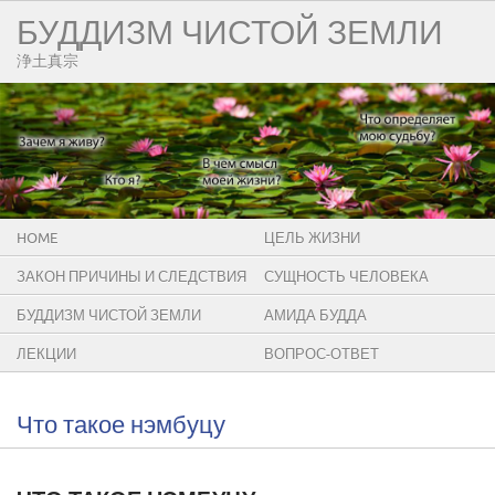
БУДДИЗМ ЧИСТОЙ ЗЕМЛИ
浄土真宗
HOME
ЦЕЛЬ ЖИЗНИ
ЗАКОН ПРИЧИНЫ И СЛЕДСТВИЯ
СУЩНОСТЬ ЧЕЛОВЕКА
БУДДИЗМ ЧИСТОЙ ЗЕМЛИ
АМИДА БУДДА
ЛЕКЦИИ
ВОПРОС-ОТВЕТ
Что такое нэмбуцу