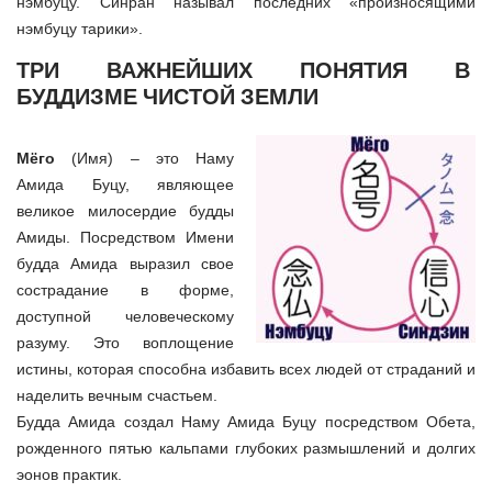
нэмбуцу. Синран называл последних «произносящими
нэмбуцу тарики».
ТРИ ВАЖНЕЙШИХ ПОНЯТИЯ В
БУДДИЗМЕ ЧИСТОЙ ЗЕМЛИ
Мёго
(Имя) – это Наму
Амида Буцу, являющee
великое милосердие будды
Амиды. Посредством Имени
будда Амида выразил свое
сострадание в форме,
доступной человеческому
разуму. Это воплощение
истины, которая способна избавить всех людей от страданий и
наделить вечным счастьем.
Будда Амида создал Наму Амида Буцу посредством Обета,
рожденного пятью кальпами глубоких размышлений и долгих
эонов практик.