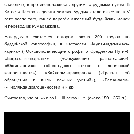
спасению, в противоположность другим, «трудным» путям. В
Китае «Шастра о десяти землях Будды» стала известна в V
веке после того, как её перевёл известный буддийский монах
и переводчик Кумараджива.
Нагарджуна считается автором около 200 трудов по
буддийской философии, в частности «Мула-мадхьямака-
карика» («Основополагающие строфы о Срединном Пути»),
«Виграха-вьявартани» («Обсуждение разногласий»),
«Юктишаштика» («Шестьдесят стихов о логической
когерентности»), «Вайдалья-пракарана» («Трактат об
обращении в пыль ложных учений»), «Ратна-вали»
(«Гирлянда драгоценностей») и др.
Считается, что он жил во II—III веках н. э. (около 150—250 гг.).