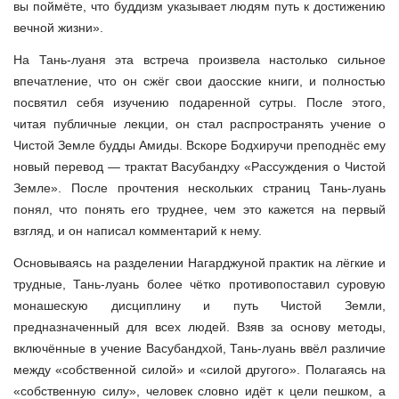
вы поймёте, что буддизм указывает людям путь к достижению
вечной жизни».
На Тань-луаня эта встреча произвела настолько сильное
впечатление, что он сжёг свои даосские книги, и полностью
посвятил себя изучению подаренной сутры. После этого,
читая публичные лекции, он стал распространять учение о
Чистой Земле будды Амиды. Вскоре Бодхиручи преподнёс ему
новый перевод — трактат Васубандху «Рассуждения о Чистой
Земле». После прочтения нескольких страниц Тань-луань
понял, что понять его труднее, чем это кажется на первый
взгляд, и он написал комментарий к нему.
Основываясь на разделении Нагарджуной практик на лёгкие и
трудные, Тань-луань более чётко противопоставил суровую
монашескую дисциплину и путь Чистой Земли,
предназначенный для всех людей. Взяв за основу методы,
включённые в учение Васубандхой, Тань-луань ввёл различие
между «собственной силой» и «силой другого». Полагаясь на
«собственную силу», человек словно идёт к цели пешком, а