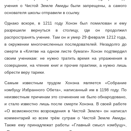
учения о Чистой Земле Амиды были запрещены, а самого
основателя школы отправили в ссылку.
Однако вскоре, в 1211 году Хонэн был помилован и ему
разрешили вернуться в столицу, где он продолжил
распространять учение. Там он и умер 29 февраля 1212 года,
в окружении многочисленных последователей. Незадолго до
смерти в «Клятве на одном листе бумаги» Xонэн подтвердил
своим ученикам: не нужно тратить время на упражнения в
созерцании, на чтение книг и прочие практики, а нужно лишь
обрести веру тарики.
Самым известным трудом Хонэна является «
Собрание
нэмбуцу Избранного Обета
», написанный им в 1198 году. По
неизвестным причинам это сочинение не было обнародовано,
и стало известно лишь после смерти Хонэна. В своей работе
«О возможностях возрождения в Чистой Земле» он написал
комментарий ко всем трём сутрам о Чистой Земле Амиды.
Также ему принадлежат работы «Главный смысл нэмбуцу»,