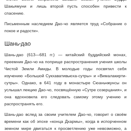
Шакьямуни и лишь второй пусть способен привести к
спасению.
Письменным наследием Дао-чо является труд «Собрание о
покое и радости».
Шань-дао
Шань-дао (613—681 гг.) — китайский буддийский монах,
преемник Дао-чо на поприще распространения учения школы
Чистой Земли Амиды. В молодые годы посвятил себя
изучению «Большой Сукхавативьюха-сутры» и «Вималакирти-
сутры». Однако, в 641 году в монастыре Сюаньчжунсы он
услышал лекцию Дао-чо, посвящённую «Сутре созерцания», и
она вдохновила его следовать самому этому учению и
распространять его.
Шань-дао вслед за своим учителем Дао-чо, говорит о своём
времени как об эпохе «конца Дхармы», когда в испорченном
земном мире двигаться к просветлению уже невозможно, а