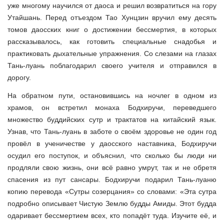
уже многому научился от даоса и решил возвратиться на гору
Утайшань. Перед отъездом Тао Хунцзин вручил ему десять
томов даосских книг о достижении бессмертия, в которых
рассказывалось, как готовить специальные снадобья и
практиковать дыхательные упражнения. Со слезами на глазах
Тань-луань поблагодарил своего учителя и отправился в
дорогу.
На обратном пути, остановившись на ночлег в одном из
храмов, он встретил монаха Бодхиручи, переведшего
множество буддийских сутр и трактатов на китайский язык.
Узнав, что Тань-луань в заботе о своём здоровье не один год
провёл в ученичестве у даосского наставника, Бодхиручи
осудил его поступок, и объяснил, что сколько бы люди ни
продляли свою жизнь, они всё равно умрут, так и не обретя
спасения из пут сансары. Бодхиручи подарил Тань-луаню
копию перевода «Сутры созерцания» со словами: «Эта сутра
подробно описывает Чистую Землю будды Амиды. Этот будда
одаривает бессмертием всех, кто попадёт туда. Изучите её, и