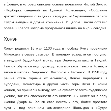
в Ёкава», в которых описаны основы почитания Чистой Земли,
«Подборка сведений по Единой Колеснице», «Собрание
кратких сведений о видении сердца», «Сокращённые записи
Сутры Амиды» и другие сочинения. В целом Гэнсин оставил
более 30 работ, которые продолжают влиять на мир и сегодня.
Хонэн
Хонэн родился 15 мая 1133 года в посёлке Кумэ провинции
Мимасака в семье самурая. В молодом возрасте он поступил
в ведущий буддийский монастырь Энряку-дзи школы Тэндай.
Там он обучался под руководством монахов Гэнко и Коэна, а
также в школах Санрон-сю, Хоссо-сю и Кэгон-сю. В 1150 году
решив стать горным отшельником, Хонэн перебрался в
Куродани, монастырь в другой части горы Хиэй. В конце
концов, он пришёл к выводу, что не сумеет освоить буддийское
учение, так как способности его ничтожны и живёт он в пору
«конца Дхармы». Хонэн стал искать иного, более простого
пути и, под влиянием комментариев Шань-дао к «Сутре