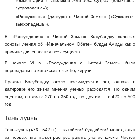
комментарий к «Великой Амитабха-Сутре» («Амитаюс-
сутропадеша»);
«Рассуждения (дискурс) о Чистой Земле» («Сукхавати-
вьюхопадеша»).
В «Рассуждениях о Чистой Земле» Васубандху заложил
основы учения об «Изначальном Обете» будды Амиды как о
причине для спасения всех существ.
В начале VI в. «Рассуждения о Чистой Земле» были
переведены на китайский язык Бодхиручи.
Прожил Васубандху около восьмидесяти лет, однако в
датировке его жизни мнения учёных расходятся. По одним
оценкам, он жил с 270 по 350 год, по другим — с 420 по 500
год.
Тань-луань
Тань-луань (476—542 гг.) — китайский буддийский монах, один
из первых, кто начал распространять учение школы Чистой