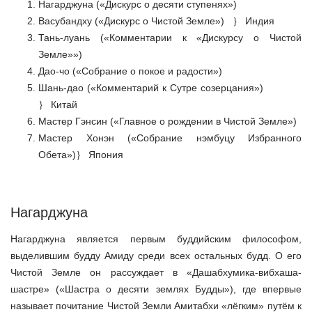
Нагарджуна («Дискурс о десяти ступенях»)
Васубандху («Дискурс о Чистой Земле»)
｝
Индия
Тань-луань («Комментарии к «Дискурсу о Чистой
Земле»»)
Дао-чо («Собрание о покое и радости»)
Шань-дао («Комментарий к Сутре созерцания»)
｝
Китай
Мастер Гэнсин («Главное о рождении в Чистой Земле»)
Мастер Хонэн («Собрание нэмбуцу Избранного
Обета»)｝
Япония
Нагарджуна
Нагарджуна является первым буддийским философом,
выделившим будду Амиду среди всех остальных будд. О его
Чистой Земле он рассуждает в «Дашабхумика-вибхаша-
шастре» («Шастра о десяти землях Будды»), где впервые
называет почитание Чистой Земли Амитабхи «лёгким» путём к