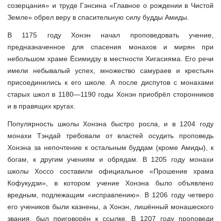
созерцания» и труде Гэнсина «
Главное о рождении в Чистой
Земле
» обрел веру в спасительную силу будды Амиды.
В 1175 году Хонэн начал проповедовать учение,
предназначенное для спасения монахов и мирян при
небольшом храме Ёсимидзу в местности Хигасияма. Его речи
имели небывалый успех, множество самураев и крестьян
присоединились к его школе. А после диспутов с монахами
старых школ в 1180—1190 годы Xонэн приобрёл сторонников
и в правящих кругах.
Популярность школы Хонэна быстро росла, и в 1204 году
монахи Тэндай требовали от властей осудить проповедь
Хонэна за непочтение к остальным буддам (кроме Амиды), к
богам, к другим учениям и обрядам. В 1205 году монахи
школы Хоссо составили официальное «Прошение храма
Кофукудзи», в котором учение Xонэна было объявлено
вредным, подлежащим «исправлению». В 1206 году четверо
его учеников были казнены, а Хонэн, лишённый монашеского
звания, был приговорён к ссылке. В 1207 году проповеди