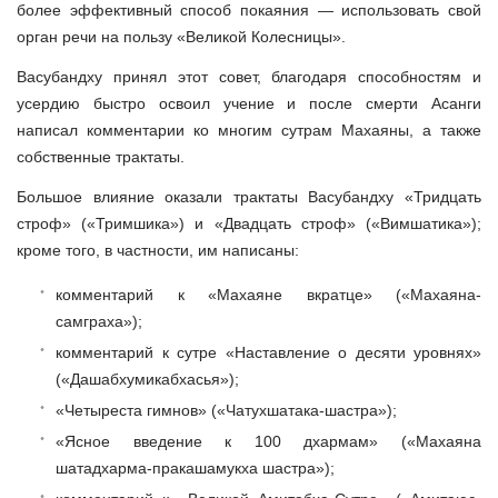
более эффективный способ покаяния — использовать свой
орган речи на пользу «Великой Колесницы».
Васубандху принял этот совет, благодаря способностям и
усердию быстро освоил учение и после смерти Асанги
написал комментарии ко многим сутрам Махаяны, а также
собственные трактаты.
Большое влияние оказали трактаты Васубандху «Тридцать
строф» («Тримшика») и «Двадцать строф» («Вимшатика»);
кроме того, в частности, им написаны:
комментарий к «Махаяне вкратце» («Махаяна-
самграха»);
комментарий к сутре «Наставление о десяти уровнях»
(«Дашабхумикабхасья»);
«Четыреста гимнов» («Чатухшатака-шастра»);
«Ясное введение к 100 дхармам» («Махаяна
шатадхарма-пракашамукха шастра»);