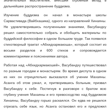
значительных мыслителей, внёсший огромный вклад в
дальнейшее распространение буддизма.
Изучение буддизма он начал в монастыре школы
Сарвастивада (Вайбхашика), одного из направлений Хинаяны.
Не удовлетворившись полученными знаниями, Васубандху
решил самостоятельно собрать и обобщить материалы по
буддийской философии в одном большом труде. Так появился
стихотворный трактат «Абхидхармакоша», который состоит из
восьми разделов и 600 стихов и сопровождается
комментариями и пояснениями автора.
Работая над «Абхидхармакошей», Васубандху путешествовал
по разным городам и монастырям. Во время диспута в одном
из них он отрицательно высказался об учении Махаяны.
Асанга об этом узнал, и, притворившись больным, призвал
Васубандху к себе. Постигнув в разговоре с братом всю
глубину учения Махаяны и его превосходство над буддизмом
Хинаяны, Васубандху горько раскаялся. Он едва не решился
отрезать себе язык, но Асанга остановил его и предложил