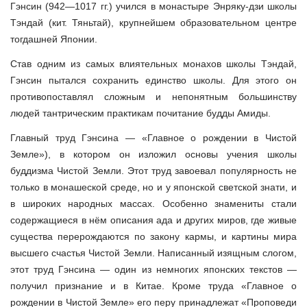
Гэнсин (942—1017 гг.) учился в монастыре Энряку-дзи школы
Тэндай (кит. Тяньтай), крупнейшем образовательном центре
тогдашней Японии.
Став одним из самых влиятельных монахов школы Тэндай,
Гэнсин пытался сохранить единство школы. Для этого он
противопоставлял сложным и непонятным большинству
людей тантрическим практикам почитание будды Амиды.
Главный труд Гэнсина — «
Главное о рождении в Чистой
Земле
»), в котором он изложил основы учения школы
буддизма Чистой Земли. Этот труд завоевал популярность не
только в монашеской среде, но и у японской светской знати, и
в широких народных массах. Особенно знамениты стали
содержащиеся в нём описания ада и других миров, где живые
существа перерождаются по закону кармы, и картины мира
высшего счастья Чистой Земли. Написанный изящным слогом,
этот труд Гэнсина — один из немногих японских текстов —
получил признание и в Китае. Кроме труда «
Главное о
рождении в Чистой Земле
» его перу принадлежат «Проповеди