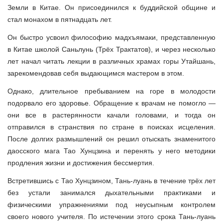
Земли в Китае. Он присоединился к буддийской общине и
стал монахом в пятнадцать лет.
Он быстро усвоил философию мадхъямаки, представленную
в Китае школой Саньлунь (Трёх Трактатов), и через несколько
лет начал читать лекции в различных храмах горы Утайшань,
зарекомендовав себя выдающимся мастером в этом.
Однако, длительное пребыванием на горе в молодости
подорвало его здоровье. Обращение к врачам не помогло —
они все в растерянности качали головами, и тогда он
отправился в странствия по стране в поисках исцеления.
После долгих размышлений он решил отыскать знаменитого
даосского мага Тао Хунцзина и перенять у него методики
продления жизни и достижения бессмертия.
Встретившись с Тао Хунцзином, Тань-луань в течение трёх лет
без устали занимался дыхательными практиками и
физическими упражнениями под неусыпным контролем
своего нового учителя. По истечении этого срока Тань-луань