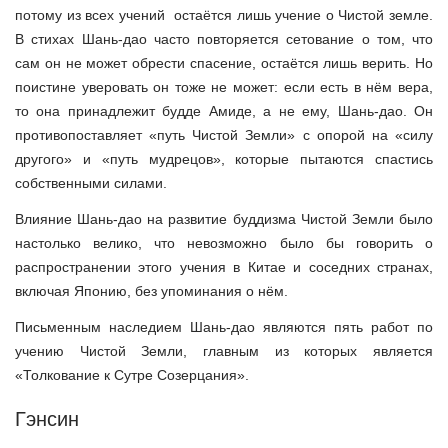
потому из всех учений остаётся лишь учение о Чистой земле.
В стихах Шань-дао часто повторяется сетование о том, что
сам он не может обрести спасение, остаётся лишь верить. Но
поистине уверовать он тоже не может: если есть в нём вера,
то она принадлежит будде Амиде, а не ему, Шань-дао. Он
противопоставляет «путь Чистой Земли» с опорой на «силу
другого» и «путь мудрецов», которые пытаются спастись
собственными силами.
Влияние Шань-дао на развитие буддизма Чистой Земли было
настолько велико, что невозможно было бы говорить о
распространении этого учения в Китае и соседних странах,
включая Японию, без упоминания о нём.
Письменным наследием Шань-дао являются пять работ по
учению Чистой Земли, главным из которых является
«Толкование к Сутре Созерцания».
Гэнсин