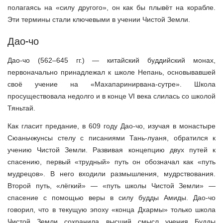
полагаясь на «силу другого», он как бы плывёт на корабле.
Эти термины стали ключевыми в учении Чистой Земли.
Дао-чо
Дао-чо (562–645 гг.) — китайский буддийский монах,
первоначально принадлежал к школе Непань, основывавшей
своё учение на «Махапаринирвана-сутре». Школа
просуществовала недолго и в конце VI века слилась со школой
Тяньтай.
Как гласит предание, в 609 году Дао-чо, изучая в монастыре
Сюаньчжунсы стелу с писаниями Тань-луаня, обратился к
учению Чистой Земли. Развивая концепцию двух путей к
спасению, первый «трудный» путь он обозначал как «путь
мудрецов». В него входили размышления, мудрствования.
Второй путь, «лёгкий» — «путь школы Чистой Земли» —
спасение с помощью веры в силу будды Амиды. Дао-чо
говорил, что в текущую эпоху «конца Дхармы» только школа
Чистой Земли сохранила высший смысл учения Будды