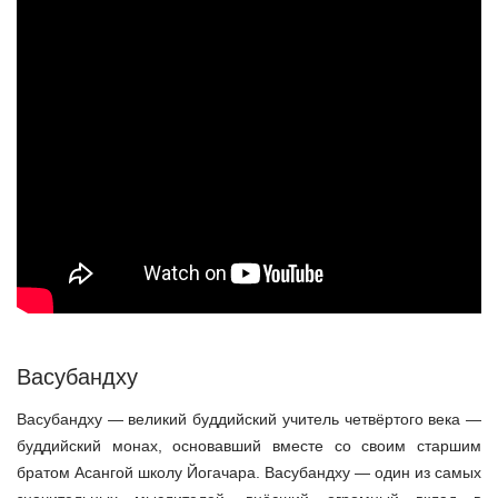
Васубандху
Васубандху — великий буддийский учитель четвёртого века —
буддийский монах, основавший вместе со своим старшим
братом Асангой школу Йогачара. Васубандху — один из самых