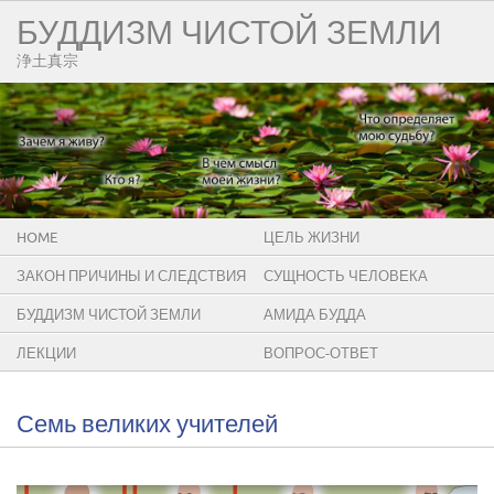
БУДДИЗМ ЧИСТОЙ ЗЕМЛИ
浄土真宗
HOME
ЦЕЛЬ ЖИЗНИ
ЗАКОН ПРИЧИНЫ И СЛЕДСТВИЯ
СУЩНОСТЬ ЧЕЛОВЕКА
БУДДИЗМ ЧИСТОЙ ЗЕМЛИ
АМИДА БУДДА
ЛЕКЦИИ
ВОПРОС-ОТВЕТ
Семь великих учителей